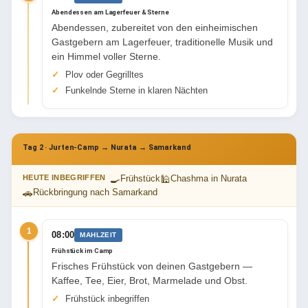
Abendessen am Lagerfeuer & Sterne
Abendessen, zubereitet von den einheimischen
Gastgebern am Lagerfeuer, traditionelle Musik und
ein Himmel voller Sterne.
Plov oder Gegrilltes
Funkelnde Sterne in klaren Nächten
Tag 2 · Jurten-Camp → Nurata → Samarkand
🍳
🕌
HEUTE INBEGRIFFEN
Frühstück
Chashma in Nurata
🚗
Rückbringung nach Samarkand
1
08:00
MAHLZEIT
Frühstück im Camp
Frisches Frühstück von deinen Gastgebern —
Kaffee, Tee, Eier, Brot, Marmelade und Obst.
Frühstück inbegriffen