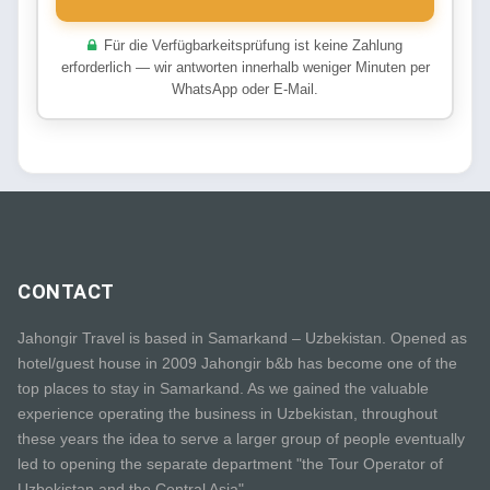
Für die Verfügbarkeitsprüfung ist keine Zahlung
erforderlich — wir antworten innerhalb weniger Minuten per
WhatsApp oder E-Mail.
CONTACT
Jahongir Travel is based in Samarkand – Uzbekistan. Opened as
hotel/guest house in 2009 Jahongir b&b has become one of the
top places to stay in Samarkand. As we gained the valuable
experience operating the business in Uzbekistan, throughout
these years the idea to serve a larger group of people eventually
led to opening the separate department "the Tour Operator of
Uzbekistan and the Central Asia"..