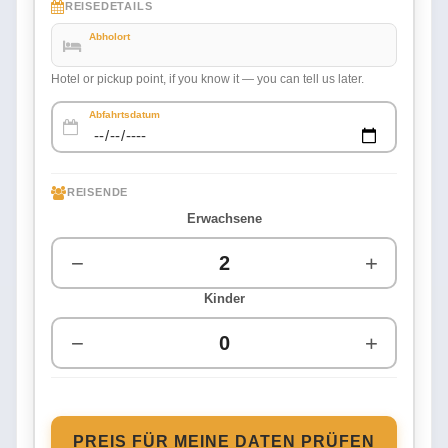
REISEDETAILS
Abholort
Hotel or pickup point, if you know it — you can tell us later.
Abfahrtsdatum
REISENDE
Erwachsene
−
+
Kinder
−
+
PREIS FÜR MEINE DATEN PRÜFEN