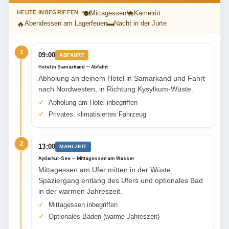
🍽
🐪
HEUTE INBEGRIFFEN
Mittagessen
Kamelritt
🔥
🛏
Abendessen am Lagerfeuer
Nacht in der Jurte
1
09:00
ABFAHRT
Hotel in Samarkand — Abfahrt
Abholung an deinem Hotel in Samarkand und Fahrt
nach Nordwesten, in Richtung Kysylkum-Wüste.
Abholung am Hotel inbegriffen
Privates, klimatisiertes Fahrzeug
2
13:00
MAHLZEIT
Aydarkul-See — Mittagessen am Wasser
Mittagessen am Ufer mitten in der Wüste;
Spaziergang entlang des Ufers und optionales Bad
in der warmen Jahreszeit.
Mittagessen inbegriffen
Optionales Baden (warme Jahreszeit)