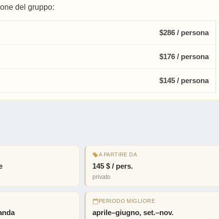
ione del gruppo:
$286 / persona
$176 / persona
$145 / persona
A PARTIRE DA
e
145 $ / pers.
privato
PERIODO MIGLIORE
anda
aprile–giugno, set.–nov.