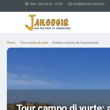
Mon - Sun 08.00 - 18.00
info@jahongir-travel.uz
Home
›
Tour campo di yurte
›
Andata e ritorno da Samarcanda
Tour campo di yurte: 