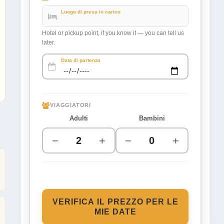
Luogo di presa in carico
Hotel or pickup point, if you know it — you can tell us
later.
Data di partenza
VIAGGIATORI
Adulti
Bambini
−
+
−
+
VERIFICA IL PREZZO PER LE
MIE DATE