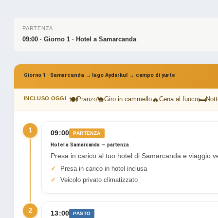
PARTENZA
09:00 · Giorno 1 · Hotel a Samarcanda
Giorno 1 · Samarcanda → lago Aydarkul → campo di yurte
🍽
🐪
🔥
🛏
INCLUSO OGGI
Pranzo
Giro in cammello
Cena al fuoco
Nott
1
09:00
PARTENZA
Hotel a Samarcanda — partenza
Presa in carico al tuo hotel di Samarcanda e viaggio v
Presa in carico in hotel inclusa
Veicolo privato climatizzato
2
13:00
PASTO