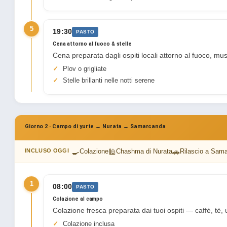
5
19:30
PASTO
Cena attorno al fuoco & stelle
Cena preparata dagli ospiti locali attorno al fuoco, musi
Plov o grigliate
Stelle brillanti nelle notti serene
Giorno 2 · Campo di yurte → Nurata → Samarcanda
🍳
🕌
🚗
INCLUSO OGGI
Colazione
Chashma di Nurata
Rilascio a Sam
1
08:00
PASTO
Colazione al campo
Colazione fresca preparata dai tuoi ospiti — caffè, tè,
Colazione inclusa