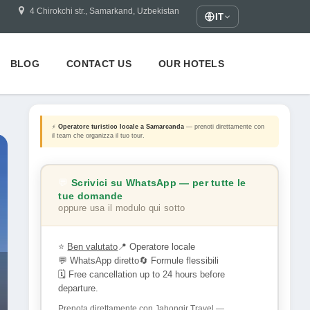
4 Chirokchi str., Samarkand, Uzbekistan
IT
BLOG
CONTACT US
OUR HOTELS
⚡
Operatore turistico locale a Samarcanda
— prenoti direttamente con
il team che organizza il tuo tour.
💬
Scrivici su WhatsApp — per tutte le
tue domande
oppure usa il modulo qui sotto
⭐
Ben valutato
📍 Operatore locale
💬 WhatsApp diretto
🔄 Formule flessibili
🗓 Free cancellation up to 24 hours before
departure.
Prenota direttamente con Jahongir Travel —