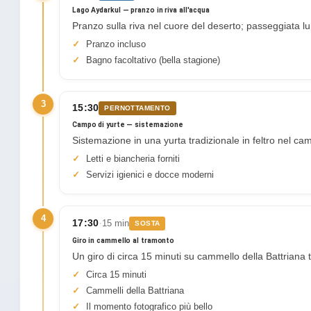
Lago Aydarkul — pranzo in riva all'acqua
Pranzo sulla riva nel cuore del deserto; passeggiata lu
Pranzo incluso
Bagno facoltativo (bella stagione)
3
15:30
PERNOTTAMENTO
Campo di yurte — sistemazione
Sistemazione in una yurta tradizionale in feltro nel ca
Letti e biancheria forniti
Servizi igienici e docce moderni
4
·
17:30
15 min
SOSTA
Giro in cammello al tramonto
Un giro di circa 15 minuti su cammello della Battriana 
Circa 15 minuti
Cammelli della Battriana
Il momento fotografico più bello