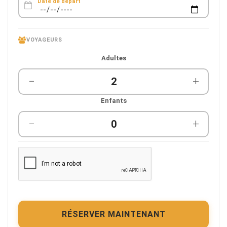
Date de départ
VOYAGEURS
Adultes
−
+
Enfants
−
+
RÉSERVER MAINTENANT