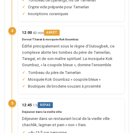
Tombeau de Djahangir, fils de Tamerlan
Crypte vide préparée pour Tamerlan
Inscriptions coraniques
4
·
12:00
40 min
ARRÊT
Dorout Tilavat & mosquée Kok Goumbaz
Édifié principalement sous le règne d'Oulougbek, ce
complexe abrite les tombes du père de Tamerlan,
Taragaï, et de son maître spirituel. La mosquée Kok
Goumbaz, « la coupole bleue », domine l'ensemble.
Tombeau du père de Tamerlan
Mosquée Kok Goumbaz « coupole bleue »
Boutiques de broderie souzani à proximité
5
·
12:45
1 h
REPAS
Déjeuner dans la vieille ville
Déjeuner dans un restaurant local de la vieille ville :
chachlik, lagman et pain « non » frais.
~8–15 $ par personne