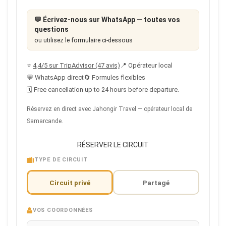
💬
Écrivez-nous sur WhatsApp — toutes vos
questions
ou utilisez le formulaire ci-dessous
⭐
4,4/5 sur TripAdvisor (47 avis)
📍 Opérateur local
💬 WhatsApp direct
🔄 Formules flexibles
🗓 Free cancellation up to 24 hours before departure.
Réservez en direct avec Jahongir Travel — opérateur local de
Samarcande.
RÉSERVER LE CIRCUIT
TYPE DE CIRCUIT
Circuit privé
Partagé
VOS COORDONNÉES