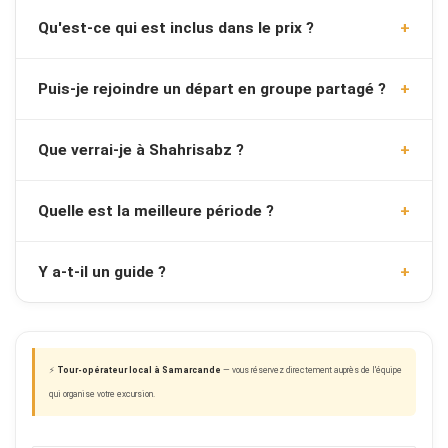
Qu'est-ce qui est inclus dans le prix ?
Puis-je rejoindre un départ en groupe partagé ?
Que verrai-je à Shahrisabz ?
Quelle est la meilleure période ?
Y a-t-il un guide ?
⚡
Tour-opérateur local à Samarcande
— vous réservez directement auprès de l'équipe
qui organise votre excursion.