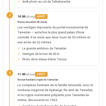
Arrêt photo au col de Tahtakaracha
2
·
10:00
45 min
ARRÊT
Ruines du palais Ak-Saray
Les vestiges imposants du portail monumental de
Tamerlan — autrefois le plus grand palais d'Asie
centrale. Il ne reste que deux tours de 50 mètres et
une arche de 22 mètres.
La grande ambition de Tamerlan
Vestiges de la tour de 50 m
Photo de la statue d'Amir Timour
3
·
11:00
45 min
ARRÊT
Dorout Saodat & crypte de Tamerlan
Le complexe funéraire de la famille timouride, avec le
tombeau magistral de Djahangir, fils aîné de Tamerlan,
et la crypte souterraine préparée pour Tamerlan lui-
même, découverte en 1963.