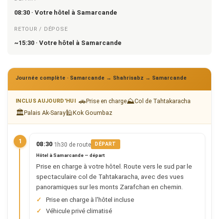
08:30 · Votre hôtel à Samarcande
RETOUR / DÉPOSE
~15:30 · Votre hôtel à Samarcande
Journée complète · Samarcande → Shahrisabz → Samarcande
🚗
⛰
Prise en charge
Col de Tahtakaracha
INCLUS AUJOURD'HUI
🏛
🕌
Palais Ak-Saray
Kok Goumbaz
1
·
08:30
1h30 de route
DÉPART
Hôtel à Samarcande — départ
Prise en charge à votre hôtel. Route vers le sud par le
spectaculaire col de Tahtakaracha, avec des vues
panoramiques sur les monts Zarafchan en chemin.
Prise en charge à l'hôtel incluse
Véhicule privé climatisé