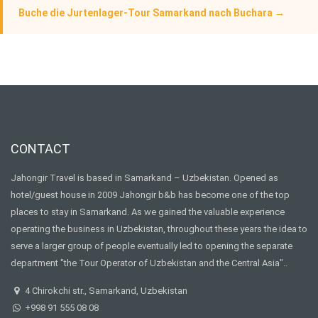
Buche die Jurtenlager-Tour Samarkand nach Buchara →
CONTACT
Jahongir Travel is based in Samarkand – Uzbekistan. Opened as
hotel/guest house in 2009 Jahongir b&b has become one of the top
places to stay in Samarkand. As we gained the valuable experience
operating the business in Uzbekistan, throughout these years the idea to
serve a larger group of people eventually led to opening the separate
department "the Tour Operator of Uzbekistan and the Central Asia"..
4 Chirokchi str., Samarkand, Uzbekistan
+998 91 555 08 08