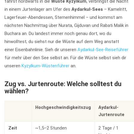
fährst nordwärts in die
Wüste Kyzylkum
, verbringst die Nacht
in einem Jurtenlager am Ufer des
Aydarkul-Sees
– Kamelritt,
Lagerfeuer-Abendessen, Sternenhimmel – und kommst am
nächsten Nachmittag über Nurata, Gijduvan und Rabati Malik in
Buchara an. Du landest immer noch genau dort, wo du
hinwolltest; du siehst nur die Wüste auf dem Weg anstatt
einer Eisenbahnlinie. Sieh dir unseren
Aydarkul-See-Reiseführer
für mehr über den See selbst an. Für die Wüste selbst sieh dir
unseren
Kyzylkum-Wüstenführer
an.
Zug vs. Jurtenroute: Welche solltest du
wählen?
Hochgeschwindigkeitszug
Aydarkul-
Jurtenroute
Zeit
~1,5–2 Stunden
2 Tage / 1