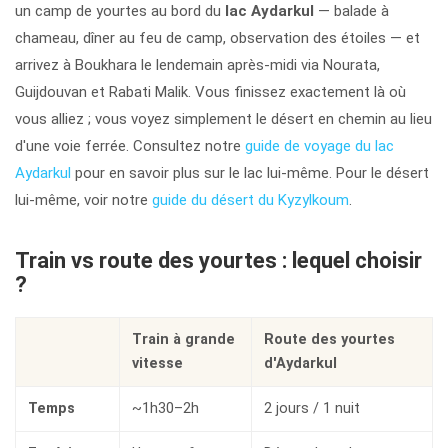
un camp de yourtes au bord du
lac Aydarkul
— balade à
chameau, dîner au feu de camp, observation des étoiles — et
arrivez à Boukhara le lendemain après-midi via Nourata,
Guijdouvan et Rabati Malik. Vous finissez exactement là où
vous alliez ; vous voyez simplement le désert en chemin au lieu
d'une voie ferrée. Consultez notre
guide de voyage du lac
Aydarkul
pour en savoir plus sur le lac lui-même. Pour le désert
lui-même, voir notre
guide du désert du Kyzylkoum
.
Train vs route des yourtes : lequel choisir
?
Train à grande
Route des yourtes
vitesse
d'Aydarkul
Temps
~1h30–2h
2 jours / 1 nuit