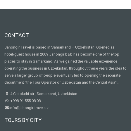
CONTACT
Jahongir Travel is based in Samarkand – Uzbekistan. Opened as
hotel/guest house in 2009 Jahongir b&b has become one of the top
places to stay in Samarkand. As we gained the valuable experience
operating the business in Uzbekistan, throughout these years the idea to
serve a larger group of people eventually led to opening the separate
department "the Tour Operator of Uzbekistan and the Central Asia"..
4 Chirokchi str., Samarkand, Uzbekistan
+998 91 555 08 08
info@jahongir-travel.uz
TOURS BY CITY