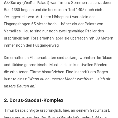
Ak-Saray
(Weißer Palast) war Timurs Sommerresidenz, deren
Bau 1380 begann und die bei seinem Tod 1405 noch nicht
fertiggestellt war. Auf dem Höhepunkt war allein der
Eingangsbogen 65 Meter hoch – höher als der Palast von
Versailles. Heute sind nur noch zwei gewaltige Pfeiler des
ursprünglichen Tors erhalten, aber sie überragen mit 38 Metern
immer noch den Fußgängerweg.
Die erhaltenen Fliesenarbeiten sind außergewöhnlich: tiefblaue
und türkise geometrische Muster, die in kunstvollen Bändern
die erhaltenen Türme hinaufziehen. Eine Inschrift am Bogen
lautete einst:
"Wenn du an unserer Macht zweifelst – sieh dir
unsere Bauten an."
2. Dorus-Saodat-Komplex
Timur beabsichtigte ursprünglich, hier, an seinem Geburtsort,
begraben zu werden. Der
Dorus-Saodat
-Komplex („Sitz der