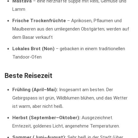
Mastava
– eine herzhafte Suppe mit Reis, Gemüse und
Lamm
Frische Trockenfrüchte
– Aprikosen, Pflaumen und
Maulbeeren aus den umliegenden Obstgärten; werden auf
dem Basar verkauft
Lokales Brot (Non)
– gebacken in einem traditionellen
Tandoor-Ofen
Beste Reisezeit
Frühling (April–Mai):
Insgesamt am besten. Der
Gebirgspass ist grün, Wildblumen blühen, und das Wetter
ist warm, aber nicht heiß.
Herbst (September–Oktober):
Ausgezeichnet.
Erntezeit, goldenes Licht, angenehme Temperaturen.
Sommer (Juni–August):
Sehr heiß in der Stadt (über