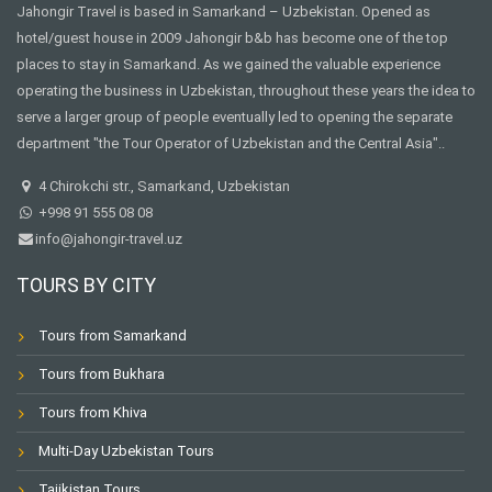
Jahongir Travel is based in Samarkand – Uzbekistan. Opened as
hotel/guest house in 2009 Jahongir b&b has become one of the top
places to stay in Samarkand. As we gained the valuable experience
operating the business in Uzbekistan, throughout these years the idea to
serve a larger group of people eventually led to opening the separate
department "the Tour Operator of Uzbekistan and the Central Asia"..
4 Chirokchi str., Samarkand, Uzbekistan
+998 91 555 08 08
info@jahongir-travel.uz
TOURS BY CITY
Tours from Samarkand
Tours from Bukhara
Tours from Khiva
Multi-Day Uzbekistan Tours
Tajikistan Tours