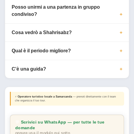
Posso unirmi a una partenza in gruppo
condiviso?
Cosa vedrò a Shahrisabz?
Qual è il periodo migliore?
C'è una guida?
⚡
Operatore turistico locale a Samarcanda
— prenoti direttamente con il team
che organizza il tuo tour.
💬
Scrivici su WhatsApp — per tutte le tue
domande
oppure usa il modulo qui sotto