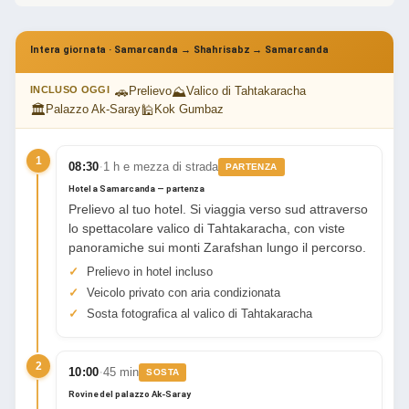
Intera giornata · Samarcanda → Shahrisabz → Samarcanda
🚗
⛰
INCLUSO OGGI
Prelievo
Valico di Tahtakaracha
🏛
🕌
Palazzo Ak-Saray
Kok Gumbaz
1
·
08:30
1 h e mezza di strada
PARTENZA
Hotel a Samarcanda — partenza
Prelievo al tuo hotel. Si viaggia verso sud attraverso
lo spettacolare valico di Tahtakaracha, con viste
panoramiche sui monti Zarafshan lungo il percorso.
Prelievo in hotel incluso
Veicolo privato con aria condizionata
Sosta fotografica al valico di Tahtakaracha
2
·
10:00
45 min
SOSTA
Rovine del palazzo Ak-Saray