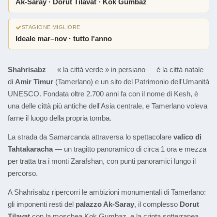
Ak-Saray · Dorut Tilavat · Kok Gumbaz
STAGIONE MIGLIORE
Ideale mar–nov · tutto l'anno
Shahrisabz
— « la città verde » in persiano — è la città natale
di
Amir Timur
(Tamerlano) e un sito del Patrimonio dell'Umanità
UNESCO. Fondata oltre 2.700 anni fa con il nome di Kesh, è
una delle città più antiche dell'Asia centrale, e Tamerlano voleva
farne il luogo della propria tomba.
La strada da Samarcanda attraversa lo spettacolare
valico di
Tahtakaracha
— un tragitto panoramico di circa 1 ora e mezza
per tratta tra i monti Zarafshan, con punti panoramici lungo il
percorso.
A Shahrisabz ripercorri le ambizioni monumentali di Tamerlano:
gli imponenti resti del
palazzo Ak-Saray
, il complesso
Dorut
Tilavat
con la moschea Kok Gumbaz, e la cripta sotterranea