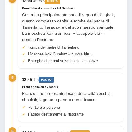
·
12:00
40 min
SOSTA
Dorut Tilavat e moschea Kok Gumbaz
Costruito principalmente sotto il regno di Ulugbek,
questo complesso ospita le tombe del padre di
Tamerlano, Taragay, e del suo maestro spirituale.
La moschea Kok Gumbaz, « la cupola blu »,
domina l'insieme.
Tomba del padre di Tamerlano
Moschea Kok Gumbaz « cupola blu »
Botteghe di ricami suzani nelle vicinanze
5
·
12:45
1 h
PASTO
Pranzo nella città vecchia
Pranzo in un ristorante locale della città vecchia:
shashlik, lagman e pane « non » fresco.
~8–15 $ a persona
Pagato direttamente al ristorante
6