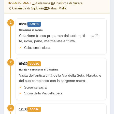
🍳
🕌
INCLUSO OGGI
Colazione
Chashma di Nurata
🏺
🏛
Ceramica di Gijduvan
Rabati Malik
1
08:00
PASTO
Colazione al campo
Colazione fresca preparata dai tuoi ospiti — caffè,
tè, uova, pane, marmellata e frutta.
Colazione inclusa
2
09:30
SOSTA
Nurata — complesso di Chashma
Visita dell'antica città della Via della Seta, Nurata, e
del suo complesso con la sorgente sacra.
Sorgente sacra
Storia della Via della Seta
3
12:30
SOSTA