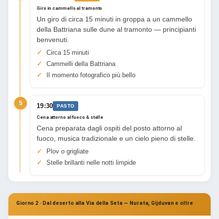
Giro in cammello al tramonto
Un giro di circa 15 minuti in groppa a un cammello
della Battriana sulle dune al tramonto — principianti
benvenuti.
Circa 15 minuti
Cammelli della Battriana
Il momento fotografico più bello
5
19:30
PASTO
Cena attorno al fuoco & stelle
Cena preparata dagli ospiti del posto attorno al
fuoco, musica tradizionale e un cielo pieno di stelle.
Plov o grigliate
Stelle brillanti nelle notti limpide
Giorno 2 · Dal deserto alla Via della Seta — Nurata, Gijduvan e oltre