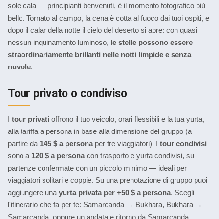
sole cala — principianti benvenuti, è il momento fotografico più
bello. Tornato al campo, la cena è cotta al fuoco dai tuoi ospiti, e
dopo il calar della notte il cielo del deserto si apre: con quasi
nessun inquinamento luminoso,
le stelle possono essere
straordinariamente brillanti nelle notti limpide e senza
nuvole
.
Tour privato o condiviso
I
tour privati
offrono il tuo veicolo, orari flessibili e la tua yurta,
alla tariffa a persona in base alla dimensione del gruppo (a
partire da
145 $ a persona
per tre viaggiatori). I
tour condivisi
sono a
120 $ a persona
con trasporto e yurta condivisi, su
partenze confermate con un piccolo minimo — ideali per
viaggiatori solitari e coppie. Su una prenotazione di gruppo puoi
aggiungere una
yurta privata per +50 $ a persona
. Scegli
l'itinerario che fa per te:
Samarcanda → Bukhara
,
Bukhara →
Samarcanda
, oppure un
andata e ritorno da Samarcanda
.