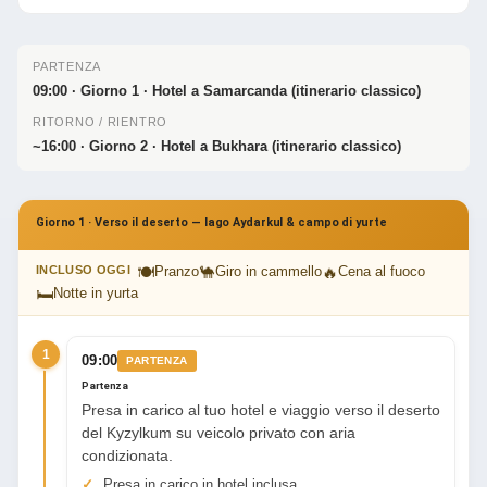
PARTENZA
09:00 · Giorno 1 · Hotel a Samarcanda (itinerario classico)
RITORNO / RIENTRO
~16:00 · Giorno 2 · Hotel a Bukhara (itinerario classico)
Giorno 1 · Verso il deserto — lago Aydarkul & campo di yurte
🍽
🐪
🔥
INCLUSO OGGI
Pranzo
Giro in cammello
Cena al fuoco
🛏
Notte in yurta
1
09:00
PARTENZA
Partenza
Presa in carico al tuo hotel e viaggio verso il deserto
del Kyzylkum su veicolo privato con aria
condizionata.
Presa in carico in hotel inclusa