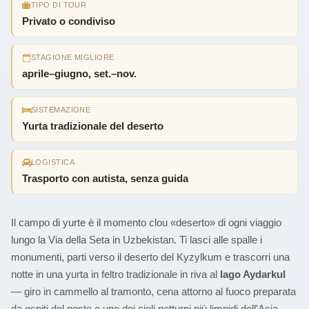
TIPO DI TOUR
Privato o condiviso
STAGIONE MIGLIORE
aprile–giugno, set.–nov.
SISTEMAZIONE
Yurta tradizionale del deserto
LOGISTICA
Trasporto con autista, senza guida
Il campo di yurte è il momento clou «deserto» di ogni viaggio
lungo la Via della Seta in Uzbekistan. Ti lasci alle spalle i
monumenti, parti verso il deserto del Kyzylkum e trascorri una
notte in una yurta in feltro tradizionale in riva al
lago Aydarkul
— giro in cammello al tramonto, cena attorno al fuoco preparata
da ospiti del posto e uno dei cieli notturni più limpidi dell'Asia