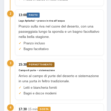
2
13:00
PASTO
Lago Aydarkul — pranzo in riva all'acqua
Pranzo sulla riva nel cuore del deserto, con una
passeggiata lungo la sponda e un bagno facoltativo
nella bella stagione.
Pranzo incluso
Bagno facoltativo
3
15:30
PERNOTTAMENTO
Campo di yurte — sistemazione
Arrivo al campo di yurte del deserto e sistemazione
in una yurta in feltro tradizionale.
Letti e biancheria forniti
Bagni e docce moderni
4
·
17:30
15 min
SOSTA