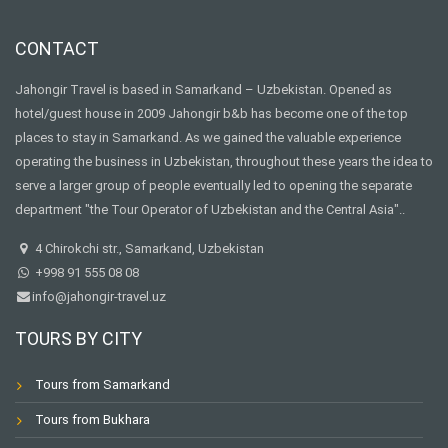
CONTACT
Jahongir Travel is based in Samarkand – Uzbekistan. Opened as
hotel/guest house in 2009 Jahongir b&b has become one of the top
places to stay in Samarkand. As we gained the valuable experience
operating the business in Uzbekistan, throughout these years the idea to
serve a larger group of people eventually led to opening the separate
department "the Tour Operator of Uzbekistan and the Central Asia"..
4 Chirokchi str., Samarkand, Uzbekistan
+998 91 555 08 08
info@jahongir-travel.uz
TOURS BY CITY
Tours from Samarkand
Tours from Bukhara