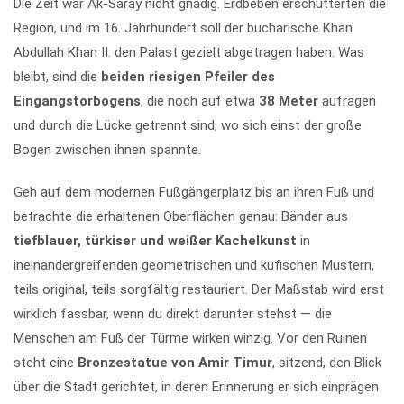
Die Zeit war Ak-Saray nicht gnädig. Erdbeben erschütterten die
Region, und im 16. Jahrhundert soll der bucharische Khan
Abdullah Khan II. den Palast gezielt abgetragen haben. Was
bleibt, sind die
beiden riesigen Pfeiler des
Eingangstorbogens
, die noch auf etwa
38 Meter
aufragen
und durch die Lücke getrennt sind, wo sich einst der große
Bogen zwischen ihnen spannte.
Geh auf dem modernen Fußgängerplatz bis an ihren Fuß und
betrachte die erhaltenen Oberflächen genau: Bänder aus
tiefblauer, türkiser und weißer Kachelkunst
in
ineinandergreifenden geometrischen und kufischen Mustern,
teils original, teils sorgfältig restauriert. Der Maßstab wird erst
wirklich fassbar, wenn du direkt darunter stehst — die
Menschen am Fuß der Türme wirken winzig. Vor den Ruinen
steht eine
Bronzestatue von Amir Timur
, sitzend, den Blick
über die Stadt gerichtet, in deren Erinnerung er sich einprägen