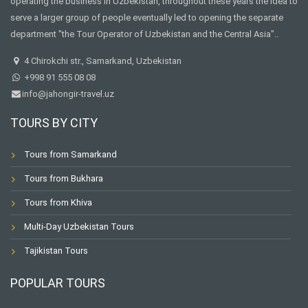
operating the business in Uzbekistan, throughout these years the idea to
serve a larger group of people eventually led to opening the separate
department "the Tour Operator of Uzbekistan and the Central Asia"..
4 Chirokchi str., Samarkand, Uzbekistan
+998 91 555 08 08
info@jahongir-travel.uz
TOURS BY CITY
Tours from Samarkand
Tours from Bukhara
Tours from Khiva
Multi-Day Uzbekistan Tours
Tajikistan Tours
POPULAR TOURS