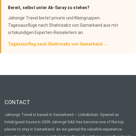
Bereit, selbst unter Ak-Saray zu stehen?
Jahongir Travel bietet private und Kleingruppen-
Tagesausflüge nach Shahrisabz von Samarkand aus mit
ortskundigen Experten-Reiseleitern an.
Tagesausflug nach Shahrisabz von Samarkand →
CONTACT
Jahongir Travel is based in Samarkand – Uzbekistan. Opened as
hotel/guest house in 2009 Jahongir b&b has become one of the top
places to stay in Samarkand. As we gained the valuable experience