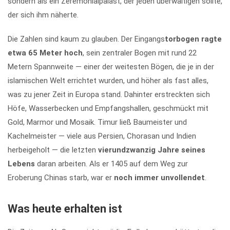
sondern als ein Zeremonialpalast, der jeden überwältigen sollte,
der sich ihm näherte.
Die Zahlen sind kaum zu glauben. Der Eingangs
torbogen ragte
etwa 65 Meter hoch
, sein zentraler Bogen mit rund 22
Metern Spannweite — einer der weitesten Bögen, die je in der
islamischen Welt errichtet wurden, und höher als fast alles,
was zu jener Zeit in Europa stand. Dahinter erstreckten sich
Höfe, Wasserbecken und Empfangshallen, geschmückt mit
Gold, Marmor und Mosaik. Timur ließ Baumeister und
Kachelmeister — viele aus Persien, Chorasan und Indien
herbeigeholt — die letzten
vierundzwanzig Jahre seines
Lebens
daran arbeiten. Als er 1405 auf dem Weg zur
Eroberung Chinas starb, war er
noch immer unvollendet
.
Was heute erhalten ist