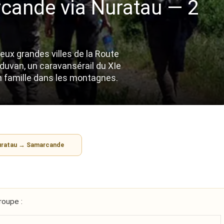
cande via Nuratau — 2
deux grandes villes de la Route
jduvan, un caravansérail du XIe
en famille dans les montagnes.
uratau → Samarcande
roupe :