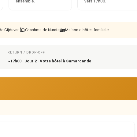
ensemble.
vers 17h00.
🕌
🏡
de Gijduvan
Chashma de Nurata
Maison d'hôtes familiale
RETURN / DROP-OFF
~17h00 · Jour 2 · Votre hôtel à Samarcande