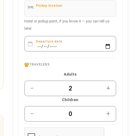
Pickup location
Hotel or pickup point, if you know it — you can tell us
later.
Departure date
TRAVELERS
Adults
−
+
Children
−
+