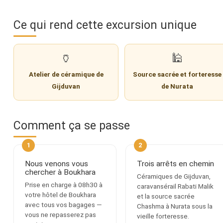
Ce qui rend cette excursion unique
🏺
🕌
Atelier de céramique de
Source sacrée et forteresse
Gijduvan
de Nurata
Comment ça se passe
Nous venons vous
Trois arrêts en chemin
chercher à Boukhara
Céramiques de Gijduvan,
Prise en charge à 08h30 à
caravansérail Rabati Malik
votre hôtel de Boukhara
et la source sacrée
avec tous vos bagages —
Chashma à Nurata sous la
vous ne repasserez pas
vieille forteresse.