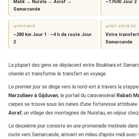
Malik → Nurata → Asraf →
~17h00 Jour 2
Samarcande
DISTANCE
FAIT OFFICE DE
~280 km Jour 1 · ~4 h de route Jour
Votre transfer
2
Samarcande
La plupart des gens se déplacent entre Boukhara et Samarcand
chemin et transforme le transfert en voyage.
Le premier jour se dirige vers le nord-est à travers la steppe a
Narzullaev à Gijduvan
, le portail du caravansérail
Rabati Ma
carpes se trouve sous les ruines d'une forteresse attribuée
Asraf
, un village des montagnes de Nuratau, en séjour chez 
Le deuxième jour consiste en une promenade matinale dans le 
route vers Samarcande, arrivant en milieu d'après-midi avec 