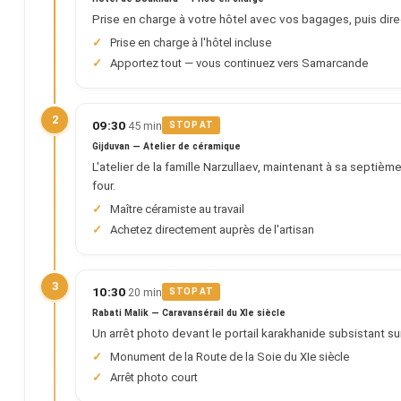
Prise en charge à votre hôtel avec vos bagages, puis direct
Prise en charge à l'hôtel incluse
Apportez tout — vous continuez vers Samarcande
2
·
09:30
45 min
STOP AT
Gijduvan — Atelier de céramique
L'atelier de la famille Narzullaev, maintenant à sa septièm
four.
Maître céramiste au travail
Achetez directement auprès de l'artisan
3
·
10:30
20 min
STOP AT
Rabati Malik — Caravansérail du XIe siècle
Un arrêt photo devant le portail karakhanide subsistant s
Monument de la Route de la Soie du XIe siècle
Arrêt photo court