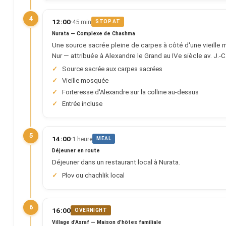
4
·
12:00
45 min
STOP AT
Nurata — Complexe de Chashma
Une source sacrée pleine de carpes à côté d'une vieille 
Nur — attribuée à Alexandre le Grand au IVe siècle av. J.-C
Source sacrée aux carpes sacrées
Vieille mosquée
Forteresse d'Alexandre sur la colline au-dessus
Entrée incluse
5
·
14:00
1 heure
MEAL
Déjeuner en route
Déjeuner dans un restaurant local à Nurata.
Plov ou chachlik local
6
16:00
OVERNIGHT
Village d'Asraf — Maison d'hôtes familiale