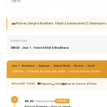
par ici.
🚗
🏺
Prise en charge à Boukhara · Dépôt à Samarcande
Céramiques 
DEPARTURE
08h30 · Jour 1 · Votre hôtel à Boukhara
Jour 1 · Boukhara → Gijduvan → Rabati Malik → Nurata → Asraf
~280 km · ~5 heures de route avec arrêts · 1 nuit en maison d'hôtes
🍽
🍳
🏡
Déjeuner
Dîner
Nuit en maison d'hôtes
INCLUDED TODAY
1
·
08:30
1 heure de route
DEPART
Hôtel de Boukhara — Prise en charge