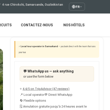
4 rue Chirokchi, Samarcande, Ouzbékistan
FR
RCUITS
CONTACTEZ-NOUS
NOS HÔTELS
⚡
Local tour operator in Samarkand
— you book direct with the team that runs
your tour.
💬
WhatsApp us — ask anything
or use the form below
⭐
4.4/5 on TripAdvisor (47 reviews)
📍 Local operator
💬 Direct WhatsApp
🔄 Flexible options
🗓 Annulation gratuite jusqu'à 24 heures avant le