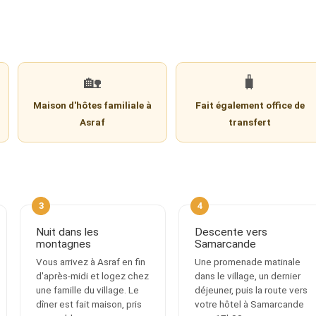
🏡
🧳
Maison d'hôtes familiale à
Fait également office de
Asraf
transfert
Nuit dans les
Descente vers
montagnes
Samarcande
Vous arrivez à Asraf en fin
Une promenade matinale
d'après-midi et logez chez
dans le village, un dernier
une famille du village. Le
déjeuner, puis la route vers
dîner est fait maison, pris
votre hôtel à Samarcande