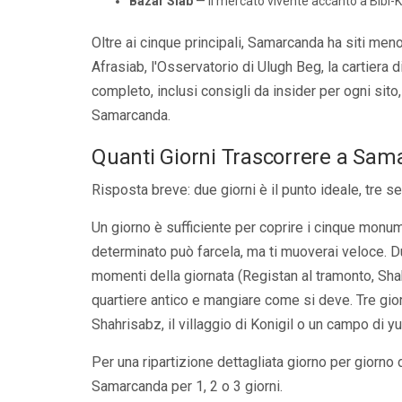
Bazar Siab
— il mercato vivente accanto a Bibi-
Oltre ai cinque principali, Samarcanda ha siti men
Afrasiab, l'Osservatorio di Ulugh Beg, la cartiera d
completo, inclusi consigli da insider per ogni sito
Samarcanda
.
Quanti Giorni Trascorrere a Sa
Risposta breve: due giorni è il punto ideale, tre se
Un giorno è sufficiente per coprire i cinque monu
determinato può farcela, ma ti muoverai veloce. Due 
momenti della giornata (Registan al tramonto, Shah
quartiere antico e mangiare come si deve. Tre gio
Shahrisabz, il villaggio di Konigil o un campo di yu
Per una ripartizione dettagliata giorno per giorno 
Samarcanda per 1, 2 o 3 giorni
.