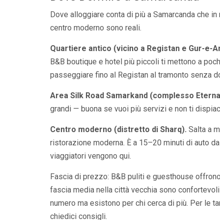
Dove alloggiare conta di più a Samarcanda che in mo
centro moderno sono reali.
Quartiere antico (vicino a Registan e Gur-e-A
B&B boutique e hotel più piccoli ti mettono a poch
passeggiare fino al Registan al tramonto senza d
Area Silk Road Samarkand (complesso Eternal
grandi — buona se vuoi più servizi e non ti dispiace 
Centro moderno (distretto di Sharq).
Salta a m
ristorazione moderna. È a 15–20 minuti di auto dal
viaggiatori vengono qui.
Fascia di prezzo: B&B puliti e guesthouse offrono
fascia media nella città vecchia sono confortevoli 
numero ma esistono per chi cerca di più. Per le tar
chiedici consigli.