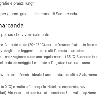
ografie e pranzi lunghi.
o per giorno:
guida all'itinerario di Samarcanda
.
amarcanda
per ciò che vivrai realmente.
e. Giornate calde (20–28 °C), serate fresche, frutteti in fiore e
zzi degli hotel leggermente più alti. Prenota in anticipo.
 di mezzogiorno superano regolarmente i 35 °C. Buona se inizi
 nel tardo pomeriggio. Le serate al Registan illuminato sono
avera come finestra ideale. Luce dorata, raccolti al Siab, meno
to 0 °C) e molto più tranquillo. Hotel più economici, neve
ari). Alcuni orari di apertura si accorciano. Una valida opzione
.