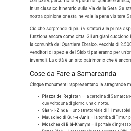
compatta, percorribile a piedi nel quartiere antico
in un classico itinerario sulla Via della Seta. Se 
nostra opinione onesta:
ne vale la pena visitare 
Ciò che sorprende di più i visitatori alla prima
funziona ancora come città. Gli artigiani cuociono 
la comunità del Quartiere Ebraico, vecchia di 2.50
venditori di spezie del Siab ti parleranno per un'o
invernali. La città è un sito patrimonio che è ancora 
Cose da Fare a Samarcanda
Cinque monumenti rappresentano la stragrande magg
Piazza del Registan
— la cartolina di Samarcand
due volte: una di giorno, una di notte.
Shah-i-Zinda
— uno stretto viale di 11 mausolei c
Mausoleo di Gur-e-Amir
— la tomba di Timur, pi
Moschea di Bibi-Khanym
— il portale d'ingresso