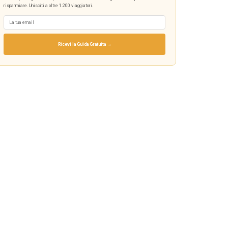
risparmiare. Unisciti a oltre 1.200 viaggiatori.
Ricevi la Guida Gratuita →