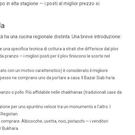
o in alta stagione — i posti al miglior prezzo si
da
tà ha una cucina regionale distinta. Una breve introduzione:
 una specifica tecnica di cottura a strati che differisce dal plov
a pranzo — i migliori posti per il plov finiscono le scorte nel
o con un motivo caratteristico) è considerato il migliore
 spesso ne comprano uno da portare a casa. Il Bazar Siab ha la
anzo o pollo. Più affidabile nelle chaikhanas (tradizionali case da
opzione per uno spuntino veloce tra un monumento e l'altro. I
 Registan.
 comprare. Albicocche, uvetta, noci, pistacchi — i venditori
er Bukhara.