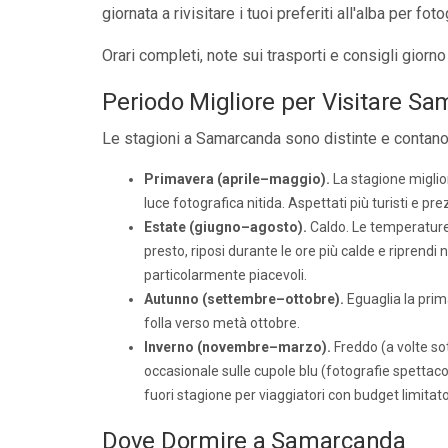
giornata a rivisitare i tuoi preferiti all'alba per fot
Orari completi, note sui trasporti e consigli giorn
Periodo Migliore per Visitare S
Le stagioni a Samarcanda sono distinte e contano 
Primavera (aprile–maggio).
La stagione miglior
luce fotografica nitida. Aspettati più turisti e pre
Estate (giugno–agosto).
Caldo. Le temperature
presto, riposi durante le ore più calde e riprendi
particolarmente piacevoli.
Autunno (settembre–ottobre).
Eguaglia la prim
folla verso metà ottobre.
Inverno (novembre–marzo).
Freddo (a volte sot
occasionale sulle cupole blu (fotografie spettacol
fuori stagione per viaggiatori con budget limitato
Dove Dormire a Samarcanda