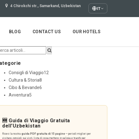
4 Chirokchi str., Samarkand, Uzbekistan
IT
BLOG
CONTACT US
OUR HOTELS
ategorie
Consigli di Viaggio
12
Cultura & Storia
8
Cibo & Bevande
6
Avventura
5
🆕 Guida di Viaggio Gratuita
dell'Uzbekistan
Ricevi la nostra
guida PDF gratuita di 15 pagine
— periodi migliori per
visitare, consigli sui visti, lista di cosa mettere in valigia e trucchi per