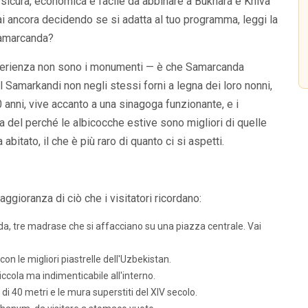
, sicura, economica e facile da abbinare a Bukhara e Khiva
stai ancora decidendo se si adatta al tuo programma, leggi la
Samarcanda?
 esperienza non sono i monumenti — è che Samarcanda
il Samarkandi non negli stessi forni a legna dei loro nonni,
0 anni, vive accanto a una sinagoga funzionante, e i
ra del perché le albicocche estive sono migliori di quelle
abitato, il che è più raro di quanto ci si aspetti.
ioranza di ciò che i visitatori ricordano:
a, tre madrase che si affacciano su una piazza centrale. Vai
on le migliori piastrelle dell'Uzbekistan.
ccola ma indimenticabile all'interno.
 di 40 metri e le mura superstiti del XIV secolo.