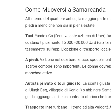
Come Muoversi a Samarcanda
All'interno del quartiere antico, la maggior parte 
piedi a meno che non sia in piena estate.
Taxi.
Yandex Go (l'equivalente uzbeco di Uber) funz
costano tipicamente 15.000–30.000 UZS (una tarif
tassametro sull'app. L'opzione di trasporto locale
A piedi.
Va bene nel quartiere antico, specialmente
scarpe comode sono importanti. Le donne dovrebber
moschee attive.
Autista privato o tour guidato.
La scelta giusta 
di Ulugh Beg, villaggio di Konigil) o abbinare Sam
guida aggiunge anche un contesto storico che tras
Trasporto interurbano.
Il treno ad alta velocit