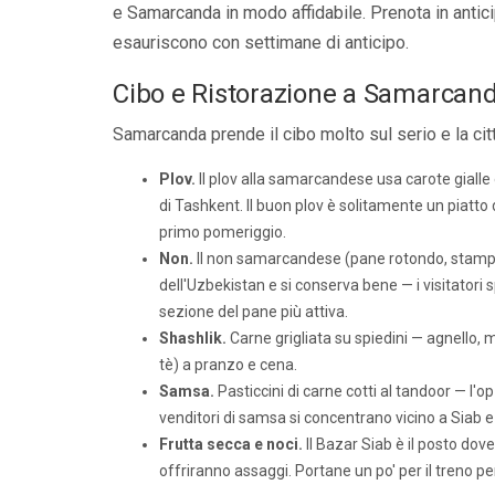
e Samarcanda in modo affidabile. Prenota in anticip
esauriscono con settimane di anticipo.
Cibo e Ristorazione a Samarcan
Samarcanda prende il cibo molto sul serio e la cit
Plov.
Il plov alla samarcandese usa carote gialle e
di Tashkent. Il buon plov è solitamente un piatto d
primo pomeriggio.
Non.
Il non samarcandese (pane rotondo, stampat
dell'Uzbekistan e si conserva bene — i visitatori
sezione del pane più attiva.
Shashlik.
Carne grigliata su spiedini — agnello, m
tè) a pranzo e cena.
Samsa.
Pasticcini di carne cotti al tandoor — l'
venditori di samsa si concentrano vicino a Siab e
Frutta secca e noci.
Il Bazar Siab è il posto dove
offriranno assaggi. Portane un po' per il treno p