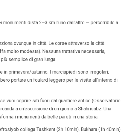
dei monumenti dista 2–3 km l'uno dall'altro — percorribile a
iona ovunque in città. Le corse attraverso la città
fa molto modesta). Nessuna trattativa necessaria,
 più semplice di gran lunga.
 in primavera/autunno. I marciapiedi sono irregolari;
o portare un foulard leggero per le visite all'interno di
se vuoi coprire siti fuori dal quartiere antico (Osservatorio
arcanda a un'escursione di un giorno a Shahrisabz. Una
forma i monumenti da belle pareti in una storia.
à Afrosiyob collega Tashkent (2h 10min), Bukhara (1h 40min)