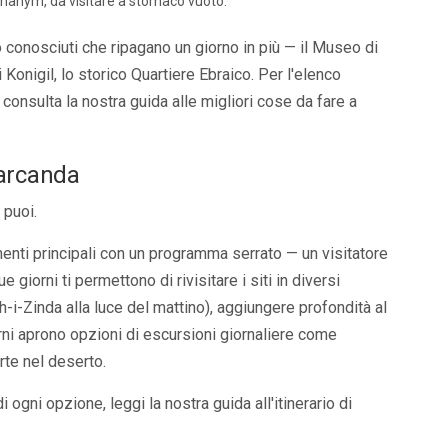
Khanym, da visitare a stomaco vuoto.
o conosciuti che ripagano un giorno in più — il Museo di
i Konigil, lo storico Quartiere Ebraico. Per l'elenco
, consulta la nostra guida alle
migliori cose da fare a
marcanda
 puoi.
menti principali con un programma serrato — un visitatore
giorni ti permettono di rivisitare i siti in diversi
-i-Zinda alla luce del mattino), aggiungere profondità al
rni aprono opzioni di escursioni giornaliere come
rte nel deserto.
di ogni opzione, leggi la nostra
guida all'itinerario di