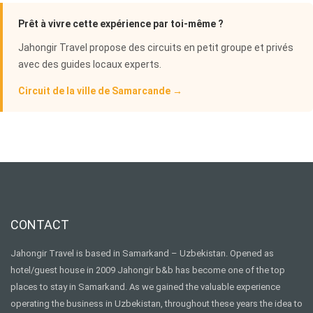
Prêt à vivre cette expérience par toi-même ?
Jahongir Travel propose des circuits en petit groupe et privés
avec des guides locaux experts.
Circuit de la ville de Samarcande →
CONTACT
Jahongir Travel is based in Samarkand – Uzbekistan. Opened as
hotel/guest house in 2009 Jahongir b&b has become one of the top
places to stay in Samarkand. As we gained the valuable experience
operating the business in Uzbekistan, throughout these years the idea to