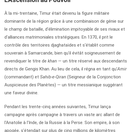
À la mi-trentaine, Timur était devenu la figure militaire
dominante de la région grâce à une combinaison de génie sur
le champ de bataille, d'élimination impitoyable de ses rivaux et
d'alliances matrimoniales stratégiques. En 1370, il prit le
contrôle des territoires djaghataïdes et s'établit comme
souverain à Samarcande, bien qu'il évitât soigneusement de
revendiquer le titre de
khan
— un titre réservé aux descendants
directs de Gengis Khan. Au lieu de cela, il régna en tant qu'
Amir
(commandant) et
Sahib-e-Qiran
(Seigneur de la Conjonction
Auspicieuse des Planètes) — un titre messianique suggérant
une faveur divine.
Pendant les trente-cinq années suivantes, Timur lança
campagne après campagne à travers un vaste arc allant de
l'Anatolie à l'Inde, de la Russie à la Perse. Son empire, à son
apogée, s'étendait sur plus de cinq millions de kilomètres