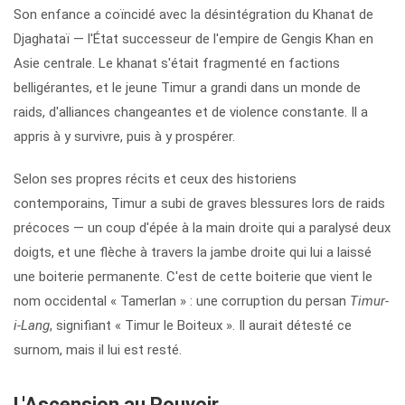
Son enfance a coïncidé avec la désintégration du Khanat de
Djaghataï — l'État successeur de l'empire de Gengis Khan en
Asie centrale. Le khanat s'était fragmenté en factions
belligérantes, et le jeune Timur a grandi dans un monde de
raids, d'alliances changeantes et de violence constante. Il a
appris à y survivre, puis à y prospérer.
Selon ses propres récits et ceux des historiens
contemporains, Timur a subi de graves blessures lors de raids
précoces — un coup d'épée à la main droite qui a paralysé deux
doigts, et une flèche à travers la jambe droite qui lui a laissé
une boiterie permanente. C'est de cette boiterie que vient le
nom occidental « Tamerlan » : une corruption du persan
Timur-
i-Lang
, signifiant « Timur le Boiteux ». Il aurait détesté ce
surnom, mais il lui est resté.
L'Ascension au Pouvoir